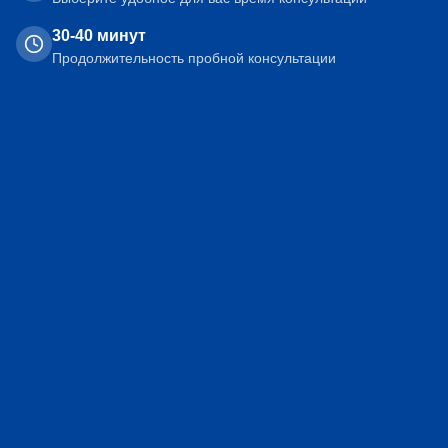
30-40 минут
Продолжительность пробной консультации
Познакомитесь с преподавателем и
методикой
Определите свой уровень знаний
Получите рекомендации по обучению
Узнаете о наших программах и ценах